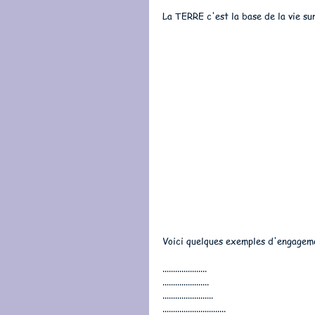
La TERRE c'est la base de la vie sur
Voici quelques exemples d'engageme
..................... 
...................... 
........................ 
.............................. 