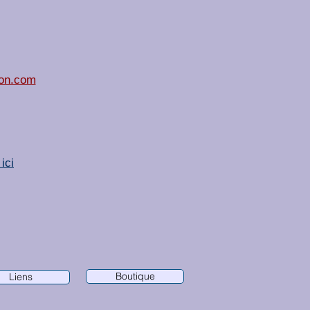
ion.com
ici
Boutique
Liens