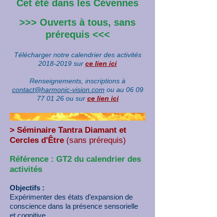
Cet été dans les Cévennes
>>> Ouverts à tous, sans
prérequis <<<
Télécharger notre calendrier des activités
2018-2019
sur
ce lien ici
Renseignements, inscriptions à
contact@harmonic-vision.com
ou au 06 09
77 01 26 ou sur
ce lien ici
> Séminaire Tantra Diamant et
Cercles d'Être
(sans prérequis)
Référence : GT2 du calendrier des
activités
Objectifs :
Expérimenter des états d’expansion de
conscience dans la présence sensorielle
et cognitive,