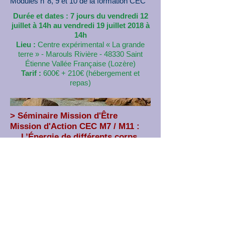
Modules n°8, 9 et 10 de la formation CEC
​Durée et dates : 7 jours du vendredi 12
juillet à 14h au vendredi 19 juillet 2018 à
14h
Lieu :
Centre expérimental « La grande
terre » - Marouls Rivière - 48330 Saint
Étienne Vallée Française (Lozère)
Tarif :
600€ + 210€ (hébergement et
repas)
> Séminaire Mission d'Être
Mission d'Action CEC M7 / M11 :
L’Énergie de différents corps,
Mission d'Action, Communiquer
avec la nature
Référence : CEC M7 / M11
du
calendrier des activités
Module n°9 et 10 de la formation CEC
​Durée et dates : 7 jours du lundi 22