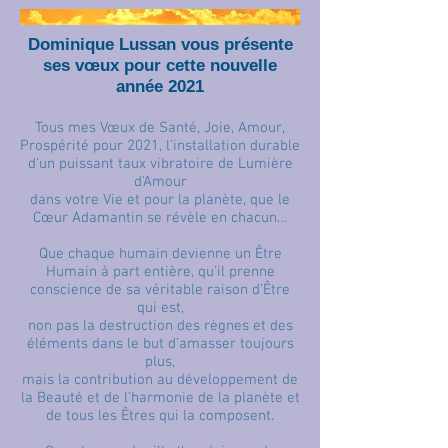
Dominique Lussan vous présente
ses vœux pour cette nouvelle
année 2021
Tous mes Vœux de Santé, Joie, Amour,
Prospérité pour 2021, l’installation durable
d’un puissant taux vibratoire de Lumière
d’Amour
dans votre Vie et pour la planète, que le
Cœur Adamantin se révèle en chacun…
Que chaque humain devienne un Être
Humain à part entière, qu’il prenne
conscience de sa véritable raison d’Être
qui est,
non pas la destruction des règnes et des
éléments dans le but d’amasser toujours
plus,
mais la contribution au développement de
la Beauté et de l’harmonie de la planète et
de tous les Êtres qui la composent.