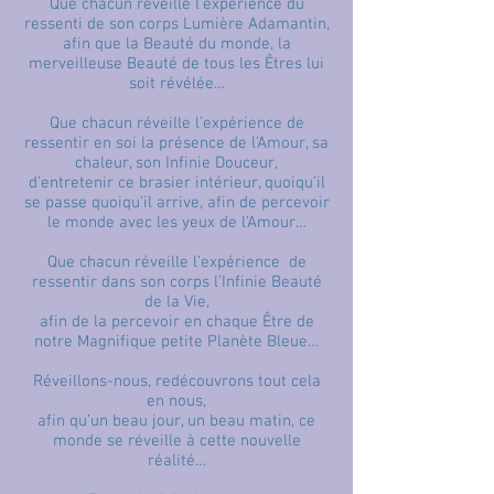
Que chacun réveille l’expérience du
ressenti de son corps Lumière Adamantin,
afin que la Beauté du monde, la
merveilleuse Beauté de tous les Êtres lui
soit révélée…
Que chacun réveille l’expérience de
ressentir en soi la présence de l’Amour, sa
chaleur, son Infinie Douceur,
d’entretenir ce brasier intérieur, quoiqu’il
se passe quoiqu’il arrive, afin de percevoir
le monde avec les yeux de l’Amour…
Que chacun réveille l’expérience de
ressentir dans son corps l’Infinie Beauté
de la Vie,
afin de la percevoir en chaque Être de
notre Magnifique petite Planète Bleue…
Réveillons-nous, redécouvrons tout cela
en nous,
afin qu’un beau jour, un beau matin, ce
monde se réveille à cette nouvelle
réalité…