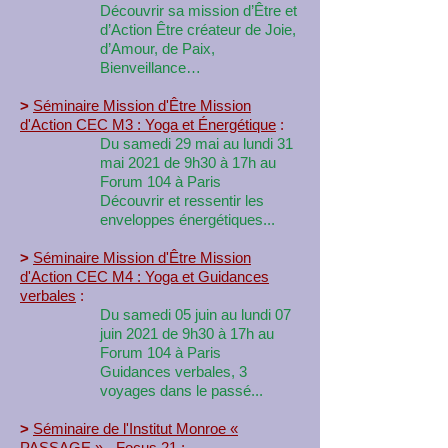
Découvrir sa mission d’Être et
d’Action Être créateur de Joie,
d’Amour, de Paix,
Bienveillance…
>
Séminaire Mission d'Être Mission
d'Action CEC M3 : Yoga et
Énergétique
:
Du samedi 29 mai au lundi 31
mai 2021 de 9h30 à 17h au
Forum 104
à Paris
Découvrir et ressentir les
enveloppes énergétiques...
>
Séminaire Mission d'Être Mission
d'Action CEC M4 : Yoga et Guidances
verbales
:
Du samedi 05 juin au lundi 07
juin 2021 de 9h30 à 17h au
Forum 104 à Paris
Guidances verbales, 3
voyages dans le passé...
>
Séminaire de l'Institut Monroe «
PASSAGE » - Focus 21
: