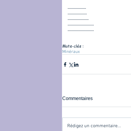
..................... 
...................... 
........................ 
.............................. 
.............................. 
Mots-clés :
Minéraux
Commentaires
Rédigez un commentaire...